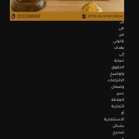
مجرد
كتابة
نصوص،
بل
هي
فن
قانوني
يهدف
إلى
حماية
الحقوق
وتوضيح
الالتزامات
وضمان
سير
العلاقة
التجارية
أو
الاستثمارية
بشكل
صحيح.