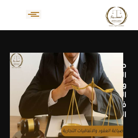
صياغة
العقود
والاتفاقيات
التجارية
في
السعودية
صياغة
العقود
ليست