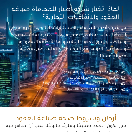
لماذا تختار شركة أطيار للمحاماة صياغة
العقود والاتفاقيات التجارية؟
في شركة أطيار للمحاماة والاستشارات القانونية – بخبرة تتجاوز
23 عامًا وقضاة سابقين ضمن فريقنا – نقدم خدمات صياغة
ومراجعة وتوثيق العقود التجارية وفقًا للأنظمة السعودية
والاتفاقيات الدولية، مع التركيز على دقة التفاصيل وحماية
مصالح عملائنا.
أكثر من 23 عامًا خبرة في صياغة العقود
محامون معتمدون وخبراء قانونيون.
التزام كامل بالقوانين السعودية والاتفاقيات الدولية.
سرعة في الإنجاز ودقة في التفاصيل.
أركان وشروط صحة صياغة العقود
حتى يكون العقد صحيحًا وملزمًا قانونيًا، يجب أن تتوافر فيه