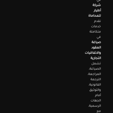
في
شركة
أطيار
للمحاماة
نقدم
خدمات
متكاملة
في
صياغة
العقود
والاتفاقيات
التجارية
تشمل
الصياغة،
المراجعة،
الترجمة
القانونية،
والتوثيق
أمام
الجهات
الرسمية،
مع