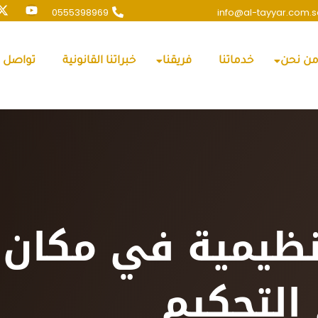
0555398969
info@al-tayyar.com.s
ن نحن
خدماتنا
فريقنا
خبراتنا القانونية
تواصل م
نظيمية في مكان
التحكيم