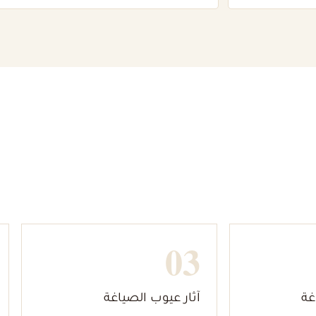
03
غة
آثار عيوب الصياغة