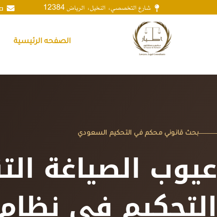
شارع التخصصي، النخيل، الرياض 12384
a
الصفحه الرئيسية
م
بحث قانوني محكم في التحكيم السعودي
عيوب الصياغة الت
التحكيم في نظام 